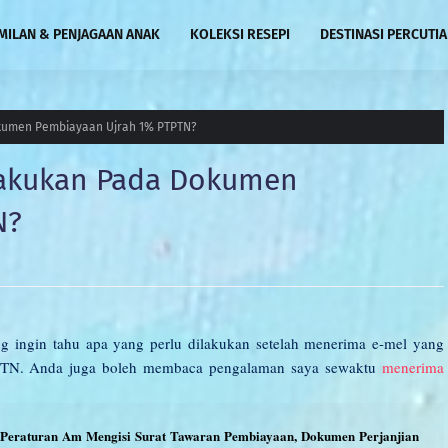
MILAN & PENJAGAAN ANAK
KOLEKSI RESEPI
DESTINASI PERCUTI
kumen Pembiayaan Ujrah 1% PTPTN?
Lakukan Pada Dokumen
N?
 ingin tahu apa yang perlu dilakukan setelah menerima e-mel yang
PTN. Anda juga boleh membaca pengalaman saya sewaktu
menerima
Peraturan Am Mengisi Surat Tawaran Pembiayaan, Dokumen Perjanjian