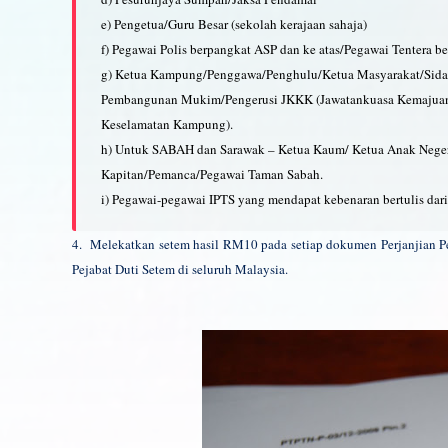
e) Pengetua/Guru Besar (sekolah kerajaan sahaja)
f) Pegawai Polis berpangkat ASP dan ke atas/Pegawai Tentera ber
g) Ketua Kampung/Penggawa/Penghulu/Ketua Masyarakat/Sid
Pembangunan Mukim/Pengerusi JKKK (Jawatankuasa Kemajua
Keselamatan Kampung).
h) Untuk SABAH dan Sarawak – Ketua Kaum/ Ketua Anak Neger
Kapitan/Pemanca/Pegawai Taman Sabah.
i) Pegawai-pegawai IPTS yang mendapat kebenaran bertulis da
4. Melekatkan setem hasil RM10 pada setiap dokumen Perjanjian
Pejabat Duti Setem di seluruh Malaysia.