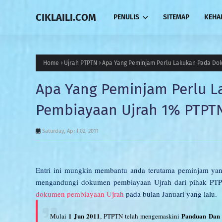
CIKLAILI.COM
PENULIS
SITEMAP
KEHA
Home
Ujrah PTPTN
Apa Yang Peminjam Perlu Lakukan Pada Do
Apa Yang Peminjam Perlu 
Pembiayaan Ujrah 1% PTPT
Saturday, April 02, 2011
Entri ini mungkin membantu anda terutama peminjam yang
mengandungi dokumen pembiayaan Ujrah dari pihak PT
dokumen pembiayaan Ujrah
pada bulan Januari yang lalu.
1 Jun 2011
Panduan Dan 
Mulai
, PTPTN telah mengemaskini