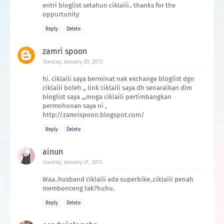
entri bloglist setahun ciklaili.. thanks for the
oppurtunity
Reply
Delete
zamri spoon
Sunday, January 20, 2013
hi. ciklaili saya berminat nak exchange bloglist dgn
ciklaili boleh ,, link ciklaili saya dh senaraikan dlm
bloglist saya ,,,moga ciklaili pertimbangkan
permohonan saya ni ,
http://zamrispoon.blogspot.com/
Reply
Delete
ainun
Sunday, January 27, 2013
Waa..husband ciklaili ada superbike..ciklaili penah
membonceng tak?huhu.
Reply
Delete