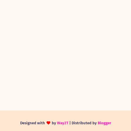
Designed with
by
Way2T
| Distributed by
Blogger