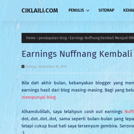
CIKLAILI.COM
PENULIS
SITEMAP
KEHA
Home
pendapatan blog
Earnings Nuffnang Kembali Menjadi RM
Earnings Nuffnang Kembali
Sunday, September 30, 2012
Bila dah akhir bulan, kebanyakan blogger yang me
earnings hasil dari blog masing-masing. Bagi yang b
mempunyai blog.
Alhamdulillah, saya telahpun
cash out
earnings
Nuff
dot..dot..dot..dot, sama seperti bulan-bulan yang lep
tetapi cukup buat hati saya tersenyum gembira. Seron
:)