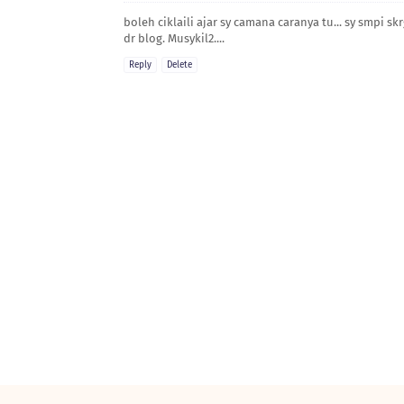
boleh ciklaili ajar sy camana caranya tu... sy smpi
dr blog. Musykil2....
Reply
Delete