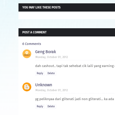
YOU MAY LIKE THESE POSTS
POST A COMMENT
6 Comments
Geng Borak
Monday, October 01, 2012
dah cashout.. tapi tak sehebat cik laili yang earning 
Reply
Delete
Unknown
Monday, October 01, 2012
yg peliknyaa dari gliterati jadi non gliterati... ka a
Reply
Delete