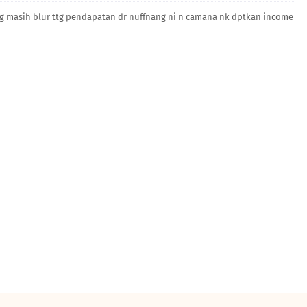
 skrg masih blur ttg pendapatan dr nuffnang ni n camana nk dptkan income