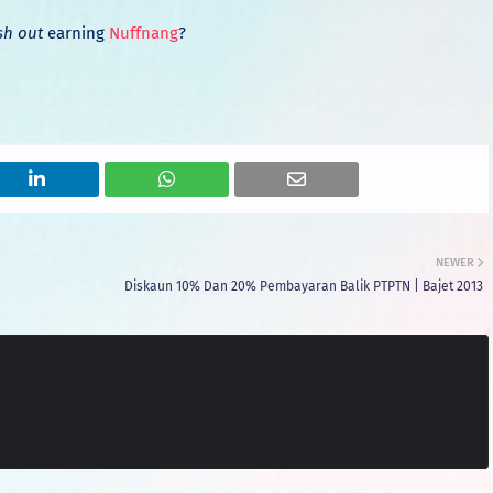
sh out
earning
Nuffnang
?
NEWER
Diskaun 10% Dan 20% Pembayaran Balik PTPTN | Bajet 2013