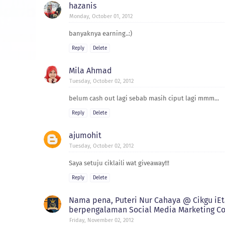
hazanis
Monday, October 01, 2012
banyaknya earning..:)
Reply
Delete
Mila Ahmad
Tuesday, October 02, 2012
belum cash out lagi sebab masih ciput lagi mmm...
Reply
Delete
ajumohit
Tuesday, October 02, 2012
Saya setuju ciklaili wat giveaway!!!
Reply
Delete
Nama pena, Puteri Nur Cahaya @ Cikgu iEta
berpengalaman Social Media Marketing Co
Friday, November 02, 2012