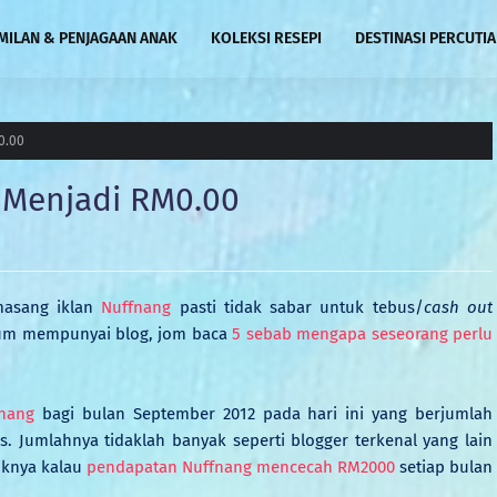
MILAN & PENJAGAAN ANAK
KOLEKSI RESEPI
DESTINASI PERCUTI
0.00
 Menjadi RM0.00
masang iklan
Nuffnang
pasti tidak sabar untuk tebus/
cash out
elum mempunyai blog, jom baca
5 sebab mengapa seseorang perlu
nang
bagi bulan September 2012 pada hari ini yang berjumlah
as. Jumlahnya tidaklah banyak seperti blogger terkenal yang lain
oknya kalau
pendapatan Nuffnang mencecah RM2000
setiap bulan