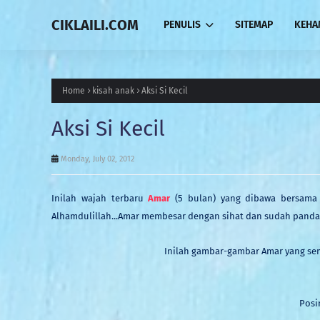
CIKLAILI.COM
PENULIS
SITEMAP
KEHA
Home
kisah anak
Aksi Si Kecil
Aksi Si Kecil
Monday, July 02, 2012
Inilah wajah terbaru
Amar
(5 bulan) yang dibawa bersama 
Alhamdulillah...Amar membesar dengan sihat dan sudah pandai
Inilah gambar-gambar Amar yang sem
Posi