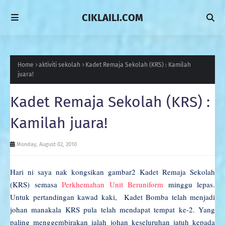
CIKLAILI.COM
Home
aktiviti sekolah
Kadet Remaja Sekolah (KRS) : Kamilah
juara!
Kadet Remaja Sekolah (KRS) :
Kamilah juara!
Monday, August 02, 2010
Hari ni saya nak kongsikan gambar2 Kadet Remaja Sekolah
(KRS) semasa
Perkhemahan Unit Beruniform
minggu lepas.
Untuk pertandingan kawad kaki, Kadet Bomba telah menjadi
johan manakala KRS pula telah mendapat tempat ke-2. Yang
paling menggembirakan ialah johan keseluruhan jatuh kepada