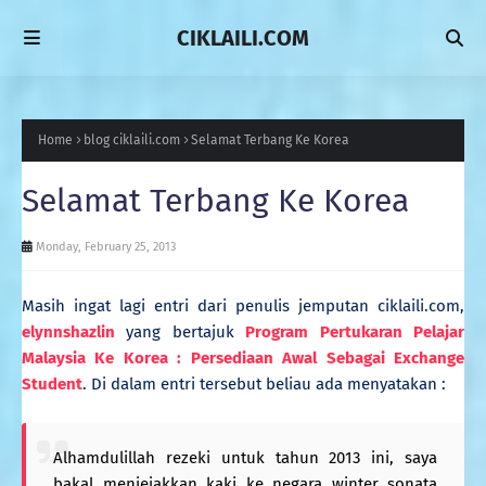
CIKLAILI.COM
Home
blog ciklaili.com
Selamat Terbang Ke Korea
Selamat Terbang Ke Korea
Monday, February 25, 2013
Masih ingat lagi entri dari penulis jemputan ciklaili.com,
elynnshazlin
yang bertajuk
Program Pertukaran Pelajar
Malaysia Ke Korea : Persediaan Awal Sebagai Exchange
Student
. Di dalam entri tersebut beliau ada menyatakan :
Alhamdulillah rezeki untuk tahun 2013 ini, saya
bakal menjejakkan kaki ke negara winter sonata