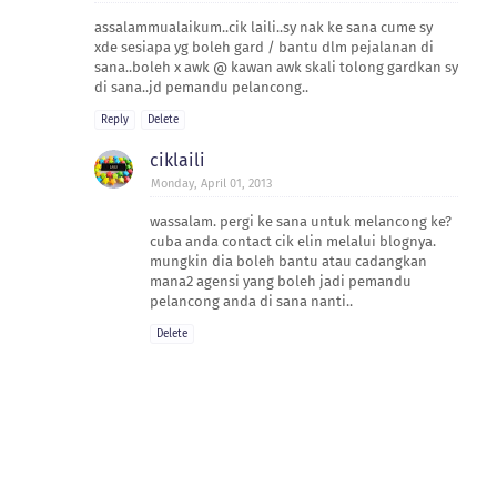
assalammualaikum..cik laili..sy nak ke sana cume sy
xde sesiapa yg boleh gard / bantu dlm pejalanan di
sana..boleh x awk @ kawan awk skali tolong gardkan sy
di sana..jd pemandu pelancong..
Reply
Delete
ciklaili
Monday, April 01, 2013
wassalam. pergi ke sana untuk melancong ke?
cuba anda contact cik elin melalui blognya.
mungkin dia boleh bantu atau cadangkan
mana2 agensi yang boleh jadi pemandu
pelancong anda di sana nanti..
Delete