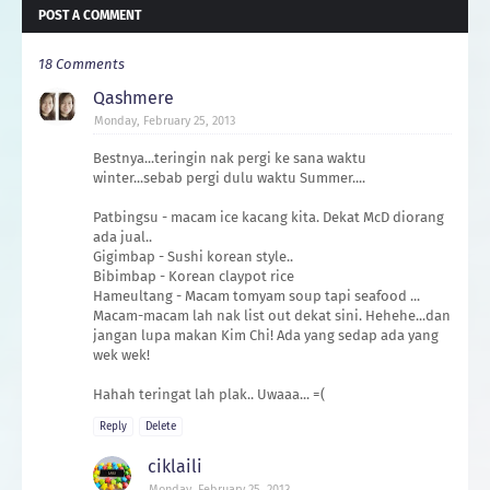
POST A COMMENT
18 Comments
Qashmere
Monday, February 25, 2013
Bestnya...teringin nak pergi ke sana waktu
winter...sebab pergi dulu waktu Summer....
Patbingsu - macam ice kacang kita. Dekat McD diorang
ada jual..
Gigimbap - Sushi korean style..
Bibimbap - Korean claypot rice
Hameultang - Macam tomyam soup tapi seafood ...
Macam-macam lah nak list out dekat sini. Hehehe...dan
jangan lupa makan Kim Chi! Ada yang sedap ada yang
wek wek!
Hahah teringat lah plak.. Uwaaa... =(
Reply
Delete
ciklaili
Monday, February 25, 2013