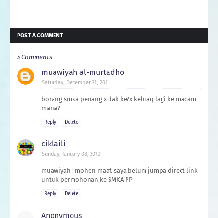
POST A COMMENT
5 Comments
muawiyah al-murtadho
Saturday, December 31, 2011
borang smka penang x dak ke?x keluaq lagi ke macam
mana?
Reply
Delete
ciklaili
Sunday, January 08, 2012
muawiyah : mohon maaf. saya belum jumpa direct link
untuk permohonan ke SMKA PP
Reply
Delete
Anonymous