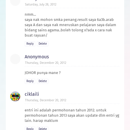
Saturday, July 28, 2012
nmm...
saya nak mohon smka penang.result saya 6a3b.arab
saya A dan saya nak mneruskan pelajaran saya dalam
bidang sains agama..boleh tolong x?ada x cara nak
buat rayuan/
Reply
Delete
Anonymous
Thursday, December 20, 2012
JOHOR punya mane ?
Reply
Delete
ciklaili
Thursday, December 20, 2012
entri ini adalah permohonan tahun 2012. untuk
permohonan tahun 2013 saya akan update dlm entri yg
lain. harap maklum
Reply
Delete