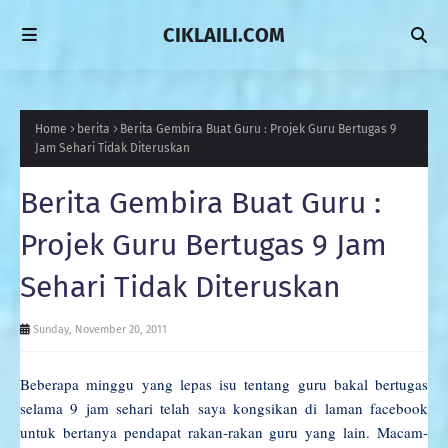
CIKLAILI.COM
Home
berita
Berita Gembira Buat Guru : Projek Guru Bertugas 9
Jam Sehari Tidak Diteruskan
Berita Gembira Buat Guru :
Projek Guru Bertugas 9 Jam
Sehari Tidak Diteruskan
Sunday, November 20, 2011
Beberapa minggu yang lepas isu tentang guru bakal bertugas
selama 9 jam sehari telah saya kongsikan di laman facebook
untuk bertanya pendapat rakan-rakan guru yang lain. Macam-