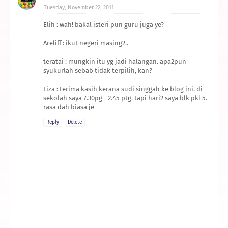
Tuesday, November 22, 2011
Elih : wah! bakal isteri pun guru juga ye?
Areliff : ikut negeri masing2..
teratai : mungkin itu yg jadi halangan. apa2pun
syukurlah sebab tidak terpilih, kan?
Liza : terima kasih kerana sudi singgah ke blog ini. di
sekolah saya 7.30pg - 2.45 ptg. tapi hari2 saya blk pkl 5.
rasa dah biasa je
Reply
Delete