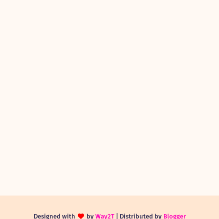
Designed with
by
Way2T
| Distributed by
Blogger