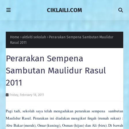
CIKLAILI.COM
Home
aktiviti sekolah
Perarakan Sempena Sambutan Maulidur
Rasul 2011
Perarakan Sempena
Sambutan Maulidur Rasul
2011
Friday, February 18, 2011
Pagi tadi, sekolah saya telah mengadakan perarakan sempena sambutan
Maulidur Rasul. Perarakan ini diadakan mengikut firqah (rumah sukan) :
Abu Bakar (merah), Omar (kuning), Osman (hijau) dan Ali (biru). Di bawah