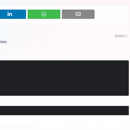
NEWER
PPP)