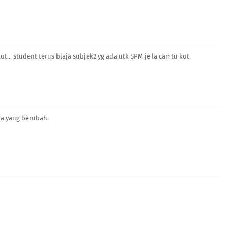
t... student terus blaja subjek2 yg ada utk SPM je la camtu kot
ja yang berubah.