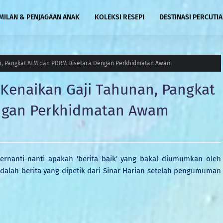
MILAN & PENJAGAAN ANAK
KOLEKSI RESEPI
DESTINASI PERCUTI
n, Pangkat ATM dan PDRM Disetara Dengan Perkhidmatan Awam
Kenaikan Gaji Tahunan, Pangkat
ngan Perkhidmatan Awam
ernanti-nanti apakah 'berita baik' yang bakal diumumkan oleh
adalah berita yang dipetik dari Sinar Harian setelah pengumuman