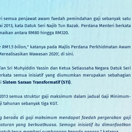
eri semua penjawat awam faedah pemindahan gaji sebanyak satu
i 2013, kata Datuk Seri Najib Tun Razak. Perdana Menteri berkata
naikan antara RM80 hingga RM320.
RM1.5 bilion,"
katanya pada Majlis Perdana Perkhidmatan Awam
realisasikan Wawasan 2020', di sini.
Tan Sri Muhyiddin Yassin dan Ketua Setiausaha Negara Datuk Seri
 berkata semua inisiatif yang diumumkan merupakan sebahagian
ai
Sistem Saraan Transformatif (STI)
.
 2013 semua struktur gaji maksimum dalam jadual Gaji Minimum-
 tahunan sebanyak tiga KGT.
ng berada di gaji maksimum mendapat faedah pergerakan gaji
raturan yang berkuatkuasa. Semoga inisiatif itu dimanfaatkan
untuk terus memberi sumbangan kepada negara,"
katanya.