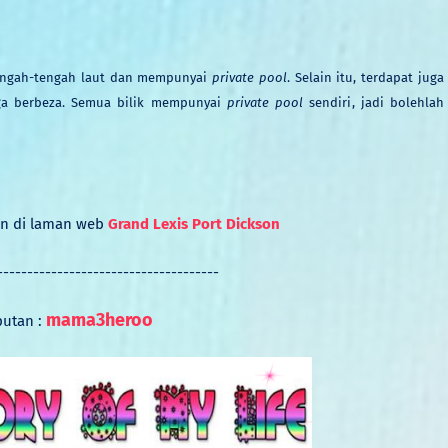
engah
-tengah
laut
dan mem
punyai
private pool
.
Selain itu, terdapat juga
ga berbe
z
a.
S
emua bilik mempunyai
private pool
sendiri
, jadi
bo
le
hlah
an di laman web
Grand Lexis Port Dickson
-------------------------------------
mama3heroo
putan :