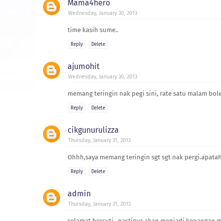
Mama4hero
Wednesday, January 30, 2013
time kasih sume..
Reply
Delete
ajumohit
Wednesday, January 30, 2013
memang teringin nak pegi sini, rate satu malam bol
Reply
Delete
cikgunurulizza
Thursday, January 31, 2013
Ohhh,saya memang teringin sgt sgt nak pergi.apatah l
Reply
Delete
admin
Thursday, January 31, 2013
selamat bercuti.. pastinya akan menjadi kenangan m