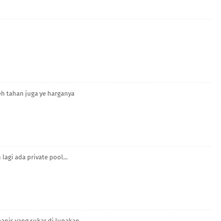
eh tahan juga ye harganya
agi ada private pool...
anis yang sukar di lupakan