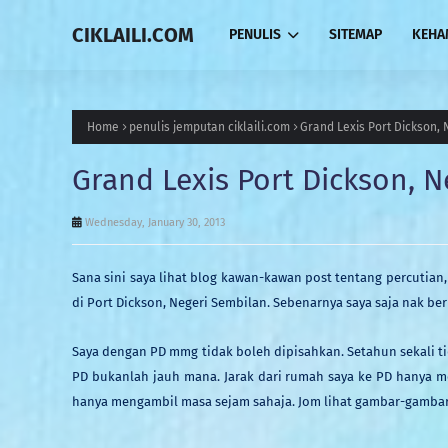
CIKLAILI.COM
PENULIS
SITEMAP
KEHA
Home
penulis jemputan ciklaili.com
Grand Lexis Port Dickson,
Grand Lexis Port Dickson, 
Wednesday, January 30, 2013
Sana sini
saya lihat
blog kawan-kawan post
tentang
percutian
di Port Dickson, Negeri Sembilan.
Sebenarnya saya saj
a
nak be
Saya dengan PD mmg tidak boleh di
p
isahkan.
S
etahun sekali t
PD
bukanlah jauh man
a
. Jarak
dari rumah saya ke PD hanya m
hanya mengambil masa
sejam sahaja. Jom
lihat gambar-gamba