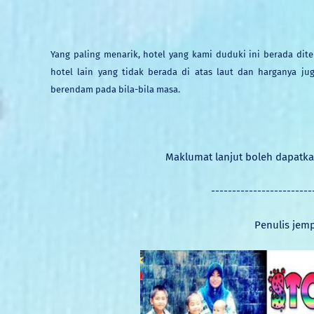
Yang paling
menarik
,
hotel y
ang
kami duduki ini berada dit
hotel lain
yang tidak berada di atas laut dan harganya ju
berendam pada bila-bila
masa.
Maklumat lanjut boleh dapatk
------------------------
Penulis jem