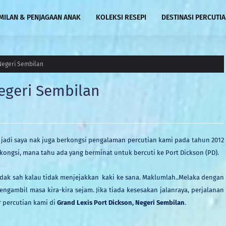
MILAN & PENJAGAAN ANAK
KOLEKSI RESEPI
DESTINASI PERCUTI
 Negeri Sembilan
Negeri Sembilan
, jadi saya nak juga berkongsi pengalaman
p
ercutian kami pada tahun 2012
rkong
si, mana tahu
ad
a
yang berminat
untuk
bercuti ke
P
ort
D
ickson (PD).
idak sah kal
au
tidak menjejakkan kaki ke sana.
M
aklum
lah
..Melaka dengan
engambil masa kira
-kira
sejam. Jika
tiada kesesakan jalanraya
, perjalanan
r
percutian
kami
di
Grand Lexis Port Dickson, Negeri Sembilan
.