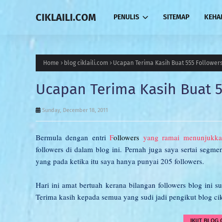
CIKLAILI.COM
PENULIS
SITEMAP
KEHA
Home
blog ciklaili.com
Ucapan Terima Kasih Buat 555 Followers 
Ucapan Terima Kasih Buat 55
Sunday, December 18, 2011
Bermula dengan entri
F
ollowers
yang ramai menunjukka
followers di dalam blog ini. Pernah juga saya sertai segm
yang pada ketika itu saya hanya punyai 205 followers.
Hari ini amat bertuah kerana bilangan followers blog in
Terima kasih kepada semua yang sudi jadi pengikut blog cikl