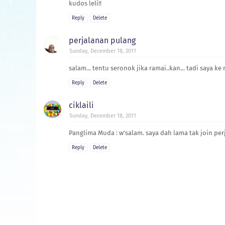
kudos leli!!
Reply
Delete
perjalanan pulang
Sunday, December 18, 2011
salam... tentu seronok jika ramai..kan... tadi saya k
Reply
Delete
ciklaili
Sunday, December 18, 2011
Panglima Muda : w'salam. saya dah lama tak join pe
Reply
Delete