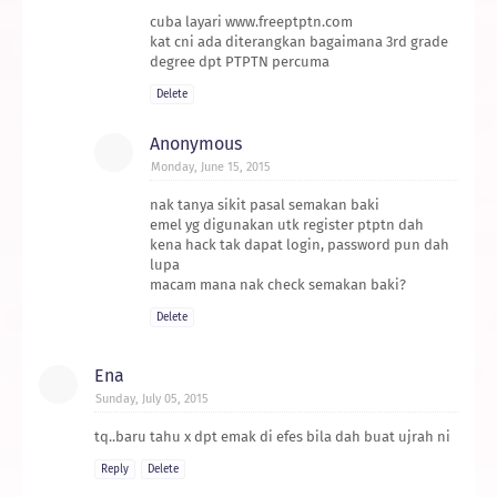
cuba layari www.freeptptn.com
kat cni ada diterangkan bagaimana 3rd grade
degree dpt PTPTN percuma
Delete
Anonymous
Monday, June 15, 2015
nak tanya sikit pasal semakan baki
emel yg digunakan utk register ptptn dah
kena hack tak dapat login, password pun dah
lupa
macam mana nak check semakan baki?
Delete
Ena
Sunday, July 05, 2015
tq..baru tahu x dpt emak di efes bila dah buat ujrah ni
Reply
Delete