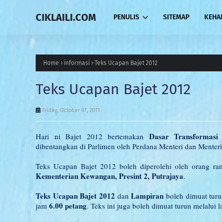
CIKLAILI.COM
PENULIS
SITEMAP
KEHA
Home
informasi
Teks Ucapan Bajet 2012
Teks Ucapan Bajet 2012
Friday, October 07, 2011
Dasar Transformasi
Hari ni Bajet 2012 bertemakan
dibentangkan di Parlimen oleh Perdana Menteri dan Mente
Teks Ucapan Bajet 2012 boleh diperolehi oleh orang r
Kementerian Kewangan, Presint 2, Putrajaya
.
Teks Ucapan Bajet 2012
Lampiran
dan
boleh dimuat tu
6.00 petang
jam
. Teks ini juga boleh dimuat turun melalui