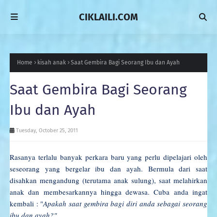
CIKLAILI.COM
Home
kisah anak
Saat Gembira Bagi Seorang Ibu dan Ayah
Saat Gembira Bagi Seorang
Ibu dan Ayah
Tuesday, October 25, 2011
Rasanya terlalu banyak perkara baru yang perlu dipelajari oleh
seseorang yang bergelar ibu dan ayah. Bermula dari saat
disahkan mengandung (terutama anak sulung), saat melahirkan
anak dan membesarkannya hingga dewasa. Cuba anda ingat
kembali : "
Apakah saat gembira bagi diri anda sebagai seorang
ibu dan ayah?"