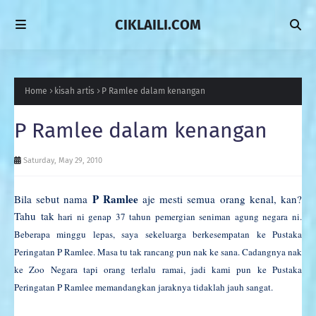
CIKLAILI.COM
Home
kisah artis
P Ramlee dalam kenangan
P Ramlee dalam kenangan
Saturday, May 29, 2010
P Ramlee
Bila sebut nama
aje mesti semua orang kenal, kan?
Tahu tak
hari ni genap 37 tahun pemergian seniman agung negara ni.
Beberapa minggu lepas, saya sekeluarga berkesempatan ke Pustaka
Peringatan P Ramlee. Masa tu tak rancang pun nak ke sana. Cadangnya nak
ke Zoo Negara tapi orang terlalu ramai, jadi kami pun ke
Pustaka
Peringatan P Ramlee memandangkan jaraknya tidaklah jauh sangat.